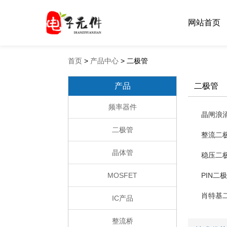
网站首页
首页
>
产品中心
> 二极管
产品
二极管
频率器件
晶闸浪
二极管
整流二
晶体管
稳压二
MOSFET
PIN二
肖特基
IC产品
整流桥