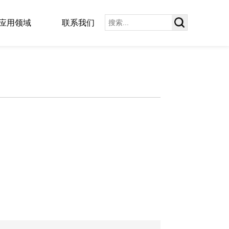
应用领域
联系我们