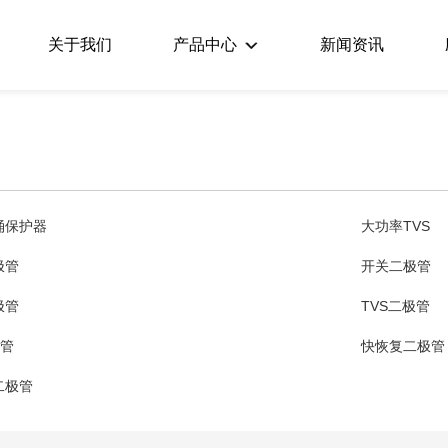
关于我们
产品中心
新闻资讯
涌保护器
大功率TVS
极管
开关二极管
极管
TVS二极管
极管
快恢复二极管
二极管