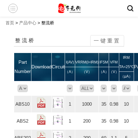
首页
>
产品中心
> 整流桥
整流桥
一键重置
IRM
Part
I(AV)
VRRM(I=IRM)
IFSM
VFM
Download
Circuit
P
TA=25℃
Number
（A）
（V）
（A）
（V）
（μA）
ABS10
1
1000
35
0.98
10
ABS2
1
200
35
0.98
10
ABS202
2
200
60
1.1
5