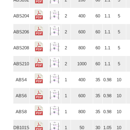
ABS204
2
400
60
1.1
5
ABS206
2
600
60
1.1
5
ABS208
2
800
60
1.1
5
ABS210
2
1000
60
1.1
5
ABS4
1
400
35
0.98
10
ABS6
1
600
35
0.98
10
ABS8
1
800
35
0.98
10
DB101S
1
50
30
1.05
10