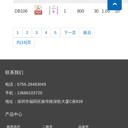
DB106
1
800
30
1.05
10
1
2
3
4
5
下一页
最后
共[16]页
联系我们
电话：0755-28483049
手机：13686103720
地址：深圳市福田区振华路深纺大厦C座828
产品中心
频率器件
二极管
晶体管