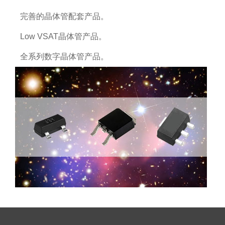
完善的晶体管配套产品。
Low VSAT晶体管产品。
全系列数字晶体管产品。